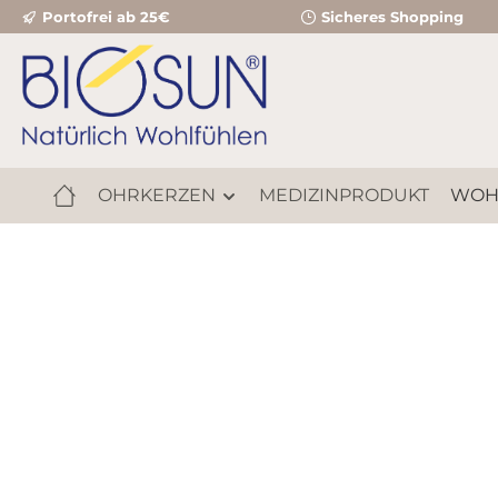
Portofrei ab 25€
Sicheres Shopping
m Hauptinhalt springen
Zur Suche springen
Zur Hauptnavigation springen
OHRKERZEN
MEDIZINPRODUKT
WOH