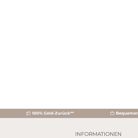
einzigartige Premium-Sicherheitsfilter
gewährleistet eine einfache und sichere
Anwendung.Vertraue auf höchste Qualität. Seit
40 Jahren sammeln wir unser Wissen rund um
die Ohrkerze und entwickeln die Anwendung
ständig weiter.
100% Geld-Zurück**
Bequemer 
INFORMATIONEN