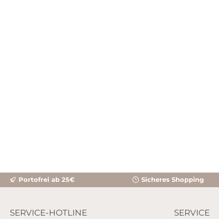
höchste Qualität. Seit mehr als 40 Jahren
sammeln wir unser Wissen rund um die
Ohrkerze und entwickeln die Anwendung
ständig weiter. Millionen lieben es, mit unseren
Ohrkerzen zu entspannen. Kombiniere
beim EARCANDLING unsere Original BIOSUN
Ohrkerzen mit inspirierenden Duftölen und
entspannender Wohlfühlmusik zu
einer einzigartigen Tiefenentspannung im
Dreiklang der Sinne: FÜHLEN, RIECHEN,
HÖREN
Portofrei ab 25€
Sicheres Shopping
SERVICE-HOTLINE
SERVICE