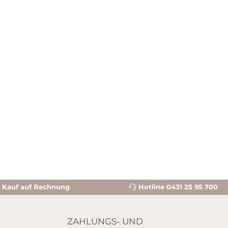
sammeln wir unser Wissen rund um die
Ohrkerze und entwickeln die Anwendung
ständig weiter. Millionen lieben es, mit unseren
Ohrkerzen zu entspannen. Kombiniere beim
EARCANDLING unsere Original BIOSUN
Ohrkerzen mit inspirierenden Duftölen und
entspannender Wohlfühlmusik zu einer
einzigartigen Tiefenentspannung im Dreiklang
der Sinne: FÜHLEN, RIECHEN,
HÖRENAchtung: Ohrkerzen kühl und trocken
lagern. Von Kindern unzugänglich
aufbewahren.
Kauf auf Rechnung
Hotline 0431 25 95 700
ZAHLUNGS- UND