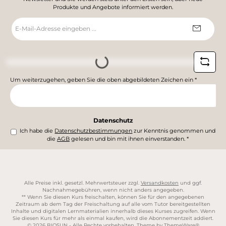
Produkte und Angebote informiert werden.
E-
Mail-
Adresse
*
Loading...
Um weiterzugehen, geben Sie die oben abgebildeten Zeichen ein
*
Datenschutz
Ich habe die
Datenschutzbestimmungen
zur Kenntnis genommen und
die
AGB
gelesen und bin mit ihnen einverstanden.
*
Alle Preise inkl. gesetzl. Mehrwertsteuer zzgl.
Versandkosten
und ggf.
Nachnahmegebühren, wenn nicht anders angegeben.
** Wenn Sie diesen Kurs freischalten, können Sie für den angegebenen
Zeitraum ab dem Tag der Freischaltung auf alle vom Tutor bereitgestellten
Inhalte und digitalen Lernmaterialien innerhalb dieses Kurses zugreifen. Wenn
Sie diesen Kurs für mehr als einmal kaufen, wird die Abonnementzeit addiert.
© 2026 BIOSUN - Alle Rechte vorbehalten. Theme by
ThemeWare®