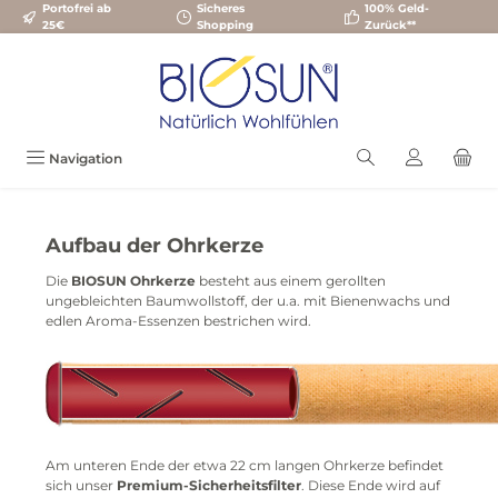
Portofrei ab
Sicheres
100% Geld-
Zum Hauptinhalt springen
25€
Shopping
Zurück**
Navigation
Aufbau der Ohrkerze
Die
BIOSUN Ohrkerze
besteht aus einem gerollten
ungebleichten Baumwollstoff, der u.a. mit Bienenwachs und
edlen Aroma-Essenzen bestrichen wird.
Am unteren Ende der etwa 22 cm langen Ohrkerze befindet
sich unser
Premium-Sicherheitsfilter
. Diese Ende wird auf