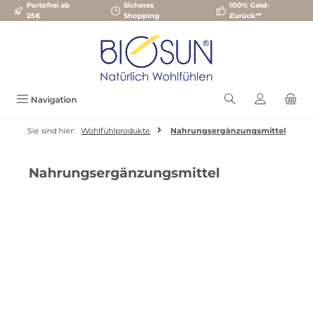
Portofrei ab
Sicheres
100% Geld-
Zum Hauptinhalt springen
25€
Shopping
Zurück**
Navigation
Sie sind hier:
Wohlfühlprodukte
Nahrungsergänzungsmittel
Nahrungsergänzungsmittel