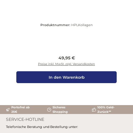
Produktnummer:
HPLKollagen
Regulärer Preis:
49,95 €
Preise inkl. MwSt. zzgl. Versandkosten
In den Warenkorb
Portofrei ab
Sicheres
100% Geld-
25€
Shopping
Zurück**
SERVICE-HOTLINE
Telefonische Beratung und Bestellung unter: