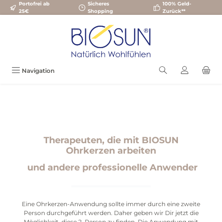
Portofrei ab
Sicheres
100% Geld-
Zum Hauptinhalt springen
25€
Shopping
Zurück**
Navigation
Therapeuten, die mit BIOSUN
Ohrkerzen arbeiten
und andere professionelle Anwender
Eine Ohrkerzen-Anwendung sollte immer durch eine zweite
Person durchgeführt werden. Daher geben wir Dir jetzt die
Möglichkeit, diese 2. Person zu finden. Die Anwendung mit