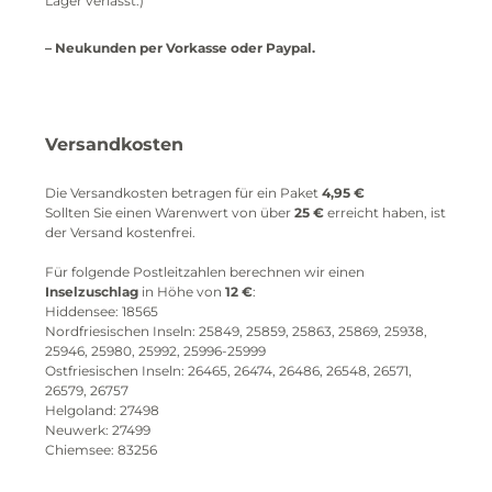
Lager verlässt.)
– Neukunden per Vorkasse oder Paypal.
Versandkosten
Die Versandkosten betragen für ein Paket
4,95 €
Sollten Sie einen Warenwert von über
25 €
erreicht haben, ist
der Versand kostenfrei.
Für folgende Postleitzahlen berechnen wir einen
Inselzuschlag
in Höhe von
12 €
:
Hiddensee: 18565
Nordfriesischen Inseln: 25849, 25859, 25863, 25869, 25938,
25946, 25980, 25992, 25996-25999
Ostfriesischen Inseln: 26465, 26474, 26486, 26548, 26571,
26579, 26757
Helgoland: 27498
Neuwerk: 27499
Chiemsee: 83256