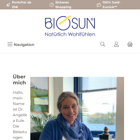
Portofrei ab
Sicheres
100% Geld-
Zum Hauptinhalt springen
25€
Shopping
Zurück**
Navigation
Über
mich
Hallo,
mein
Name
ist Dr.
Angelik
a Eule.
Die
Belastu
ngen