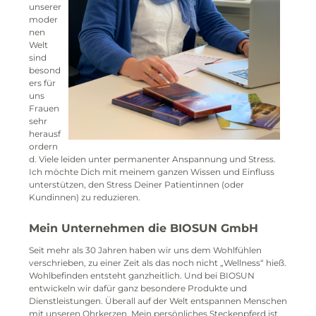
unserer
moder
nen
Welt
sind
besond
ers für
uns
Frauen
sehr
herausf
ordern
d. Viele leiden unter permanenter Anspannung und Stress.
Ich möchte Dich mit meinem ganzen Wissen und Einfluss
unterstützen, den Stress Deiner Patientinnen (oder
Kundinnen) zu reduzieren.
Mein Unternehmen die BIOSUN GmbH
Seit mehr als 30 Jahren haben wir uns dem Wohlfühlen
verschrieben, zu einer Zeit als das noch nicht „Wellness“ hieß.
Wohlbefinden entsteht ganzheitlich. Und bei BIOSUN
entwickeln wir dafür ganz besondere Produkte und
Dienstleistungen. Überall auf der Welt entspannen Menschen
mit unseren Ohrkerzen. Mein persönliches Steckenpferd ist