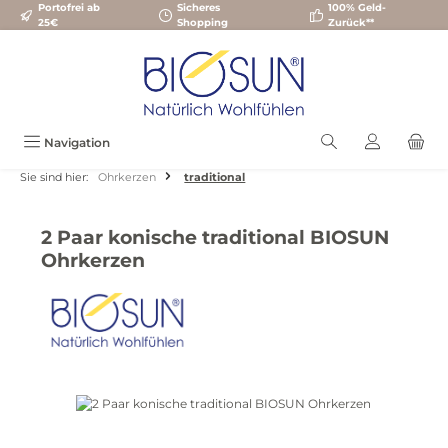
Portofrei ab
Sicheres
100% Geld-
Zum Hauptinhalt springen
25€
Shopping
Zurück**
Navigation
Sie sind hier:
Ohrkerzen
traditional
2 Paar konische traditional BIOSUN
Ohrkerzen
Bildergalerie überspringen