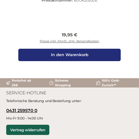
Produktnummer:
BUOK2020DE
Regulärer Preis:
19,95 €
Preise inkl. MwSt. zzgl. Versandkosten
In den Warenkorb
Portofrei ab
Sicheres
100% Geld-
25€
Shopping
Zurück**
SERVICE-HOTLINE
Telefonische Beratung und Bestellung unter:
0431 259570 0
Mo-Fr 9:00 - 14:00 Uhr
Vertrag widerrufen