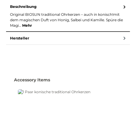
Beschreibung
Original BIOSUN traditional Ohrkerzen – auch in konisch!mit
dem magischen Duft von Honig, Salbei und Kamille. Spüre die
Magi…
Mehr
Hersteller
Produktgalerie überspringen
Accessory Items