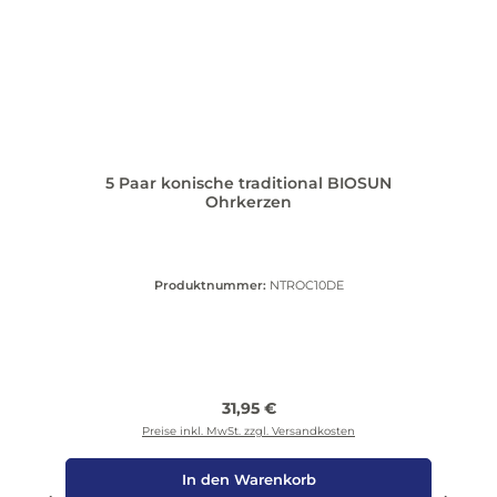
5 Paar konische traditional BIOSUN
Ohrkerzen
Produktnummer:
NTROC10DE
Regulärer Preis:
31,95 €
Preise inkl. MwSt. zzgl. Versandkosten
In den Warenkorb