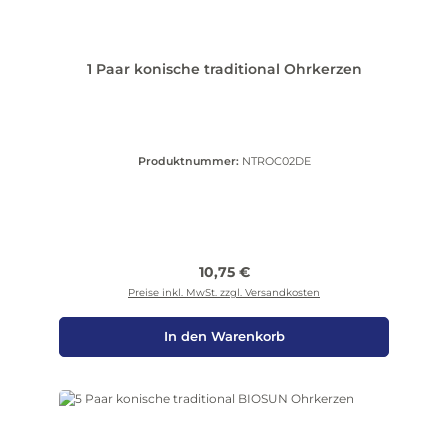
1 Paar konische traditional Ohrkerzen
Produktnummer:
NTROC02DE
Regulärer Preis:
10,75 €
Preise inkl. MwSt. zzgl. Versandkosten
In den Warenkorb