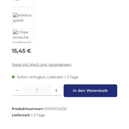
Regulärer Preis:
15,45 €
Preise inkl. MwSt. zzgl. Versandkosten
Sofort verfügbar, Lieferzeit: 1-3 Tage
Produkt Anzahl: Gib den gewünschten Wert ein oder benutze die Schaltflä
In den Warenkorb
Produktnummer:
NTROC04DE
Lieferzeit:
1-3 Tage