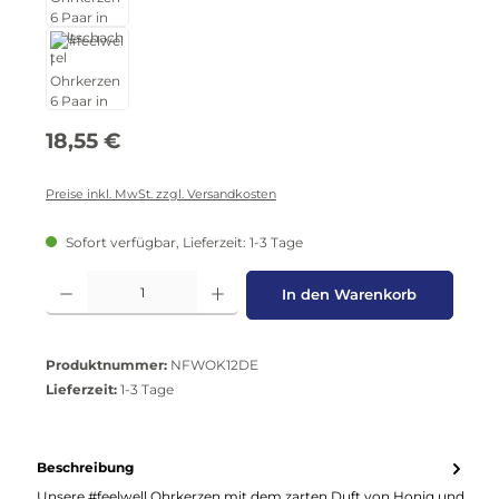
Regulärer Preis:
18,55 €
Preise inkl. MwSt. zzgl. Versandkosten
Sofort verfügbar, Lieferzeit: 1-3 Tage
Produkt Anzahl: Gib den gewünschten Wert ein oder benutze die Schaltflä
In den Warenkorb
Produktnummer:
NFWOK12DE
Lieferzeit:
1-3 Tage
Beschreibung
Unsere #feelwell Ohrkerzen mit dem zarten Duft von Honig und