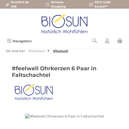
Portofrei ab
Sicheres
100% Geld-
Zum Hauptinhalt springen
25€
Shopping
Zurück**
Navigation
Sie sind hier:
Ohrkerzen
#feelwell
#feelwell Ohrkerzen 6 Paar in
Faltschachtel
Bildergalerie überspringen