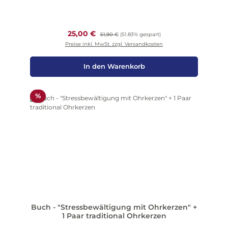
Verkaufspreis:
25,00 €
Regulärer Preis:
51,90 €
(51.83% gespart)
Preise inkl. MwSt. zzgl. Versandkosten
In den Warenkorb
Rabatt
%
Buch - "Stressbewältigung mit Ohrkerzen" +
1 Paar traditional Ohrkerzen