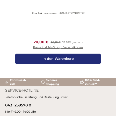
Produktnummer:
NPABUTROK02DE
Verkaufspreis:
20,00 €
Regulärer Preis:
30,95 €
(35.38% gespart)
Preise inkl. MwSt. zzgl. Versandkosten
In den Warenkorb
Portofrei ab
Sicheres
100% Geld-
25€
Shopping
Zurück**
SERVICE-HOTLINE
Telefonische Beratung und Bestellung unter:
0431 259570 0
Mo-Fr 9:00 - 14:00 Uhr