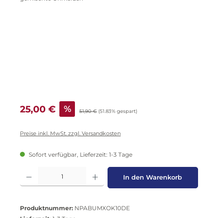
Verkaufspreis:
25,00 €
%
Regulärer Preis:
51,90 €
(51.83% gespart)
Preise inkl. MwSt. zzgl. Versandkosten
Sofort verfügbar, Lieferzeit: 1-3 Tage
Produkt Anzahl: Gib den gewünschten Wert ein oder benutze die Schaltflä
In den Warenkorb
Produktnummer:
NPABUMXOK10DE