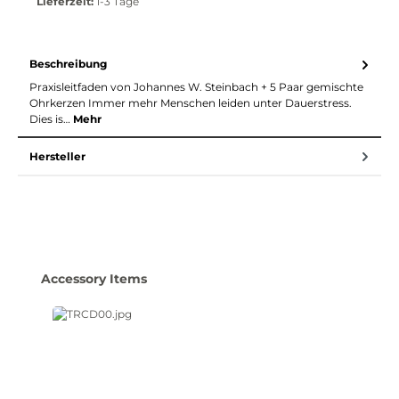
Lieferzeit:
1-3 Tage
Beschreibung
Praxisleitfaden von Johannes W. Steinbach + 5 Paar gemischte
Ohrkerzen Immer mehr Menschen leiden unter Dauerstress.
Dies is…
Mehr
Hersteller
Produktgalerie überspringen
Accessory Items