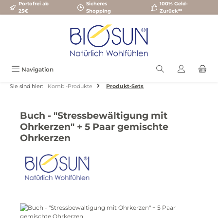
Portofrei ab
Sicheres
100% Geld-
Zum Hauptinhalt springen
25€
Shopping
Zurück**
Navigation
Sie sind hier:
Kombi-Produkte
Produkt-Sets
Buch - "Stressbewältigung mit
Ohrkerzen" + 5 Paar gemischte
Ohrkerzen
Bildergalerie überspringen