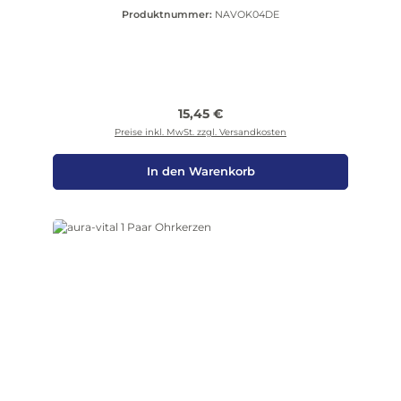
Produktnummer:
NAVOK04DE
Regulärer Preis:
15,45 €
Preise inkl. MwSt. zzgl. Versandkosten
In den Warenkorb