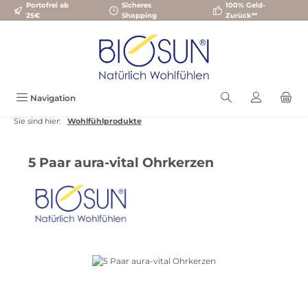
Portofrei ab
Sicheres
100% Geld-
Zum Hauptinhalt springen
25€
Shopping
Zurück**
Navigation
Sie sind hier:
Wohlfühlprodukte
5 Paar aura-vital Ohrkerzen
Bildergalerie überspringen