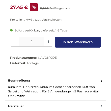
Verkaufspreis:
27,45 €
%
Regulärer Preis:
31,95 €
(14.08% gespart)
Preise inkl. MwSt. zzgl. Versandkosten
Sofort verfügbar, Lieferzeit: 1-3 Tage
Produkt Anzahl: Gib den gewünschten Wert ein oder benutze die Schaltflä
In den Warenkorb
Produktnummer:
NAVOK10DE
Lieferzeit:
1-3 Tage
Beschreibung
aura-vital Ohrkerzen-Ritual mit dem sphärischen Duft von
Salbei und Weihrauch. Für 5 Anwendungen (5 Paar aura-vital
Ohr…
Mehr
Hersteller