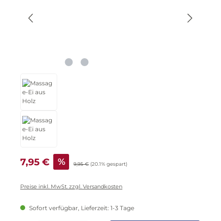
Verkaufspreis:
7,95 €
%
Regulärer Preis:
9,95 €
(20.1% gespart)
Preise inkl. MwSt. zzgl. Versandkosten
Sofort verfügbar, Lieferzeit: 1-3 Tage