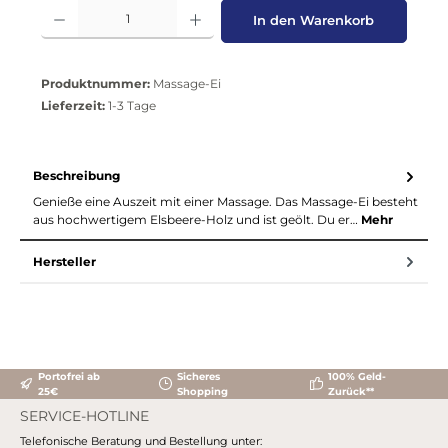
Produkt Anzahl: Gib den gewünschten Wert ein oder benutze die Schaltflä
In den Warenkorb
Produktnummer:
Massage-Ei
Lieferzeit:
1-3 Tage
Beschreibung
Genieße eine Auszeit mit einer Massage. Das Massage-Ei besteht
aus hochwertigem Elsbeere-Holz und ist geölt. Du er…
Mehr
Hersteller
Portofrei ab
Sicheres
100% Geld-
25€
Shopping
Zurück**
SERVICE-HOTLINE
Telefonische Beratung und Bestellung unter: