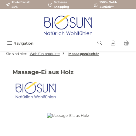
Portofrei ab
Sicheres
100% Geld-
Zum Hauptinhalt springen
25€
Shopping
Zurück**
Navigation
Sie sind hier:
Wohlfühlprodukte
Massagezubehör
Massage-Ei aus Holz
Bildergalerie überspringen