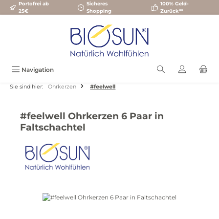
Portofrei ab
Sicheres
100% Geld-
Zum Hauptinhalt springen
25€
Shopping
Zurück**
Navigation
Sie sind hier:
Ohrkerzen
#feelwell
#feelwell Ohrkerzen 6 Paar in
Faltschachtel
Bildergalerie überspringen