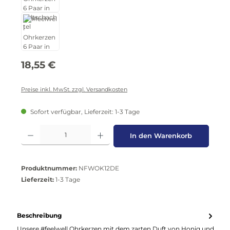
Regulärer Preis:
18,55 €
Preise inkl. MwSt. zzgl. Versandkosten
Sofort verfügbar, Lieferzeit: 1-3 Tage
Produkt Anzahl: Gib den gewünschten Wert ein oder benutze die Schaltflä
In den Warenkorb
Produktnummer:
NFWOK12DE
Lieferzeit:
1-3 Tage
Beschreibung
Unsere #feelwell Ohrkerzen mit dem zarten Duft von Honig und