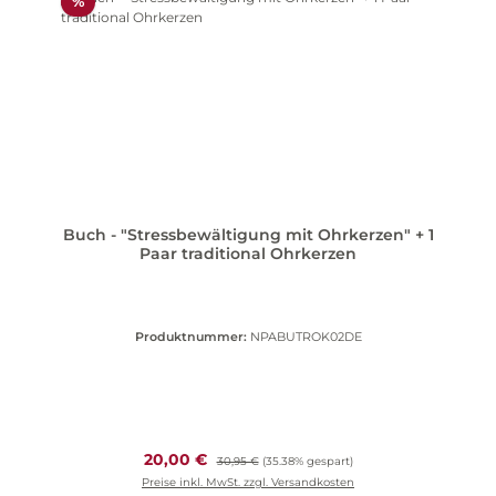
Rabatt
%
Buch - "Stressbewältigung mit Ohrkerzen" + 1
Paar traditional Ohrkerzen
Produktnummer:
NPABUTROK02DE
Verkaufspreis:
20,00 €
Regulärer Preis:
30,95 €
(35.38% gespart)
Preise inkl. MwSt. zzgl. Versandkosten