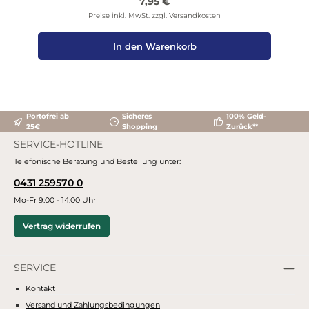
Regulärer Preis:
7,95 €
Preise inkl. MwSt. zzgl. Versandkosten
In den Warenkorb
Portofrei ab
Sicheres
100% Geld-
25€
Shopping
Zurück**
SERVICE-HOTLINE
Telefonische Beratung und Bestellung unter:
0431 259570 0
Mo-Fr 9:00 - 14:00 Uhr
Vertrag widerrufen
SERVICE
Kontakt
Versand und Zahlungsbedingungen