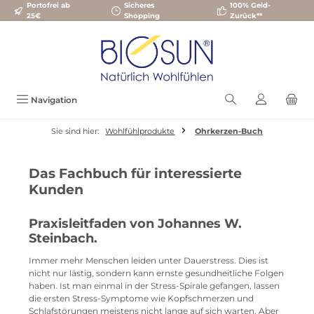
Portofrei ab
Sicheres
100% Geld-
Zum Hauptinhalt springen
25€
Shopping
Zurück**
Navigation
Sie sind hier:
Wohlfühlprodukte
Ohrkerzen-Buch
Das Fachbuch für interessierte
Kunden
Praxisleitfaden von Johannes W.
Steinbach.
Immer mehr Menschen leiden unter Dauerstress. Dies ist
nicht nur lästig, sondern kann ernste gesundheitliche Folgen
haben. Ist man einmal in der Stress-Spirale gefangen, lassen
die ersten Stress-Symptome wie Kopfschmerzen und
Schlafstörungen meistens nicht lange auf sich warten. Aber