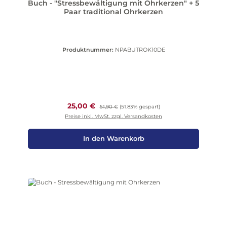
Buch - "Stressbewältigung mit Ohrkerzen" + 5
Paar traditional Ohrkerzen
Produktnummer:
NPABUTROK10DE
Verkaufspreis:
25,00 €
Regulärer Preis:
51,90 €
(51.83% gespart)
Preise inkl. MwSt. zzgl. Versandkosten
In den Warenkorb