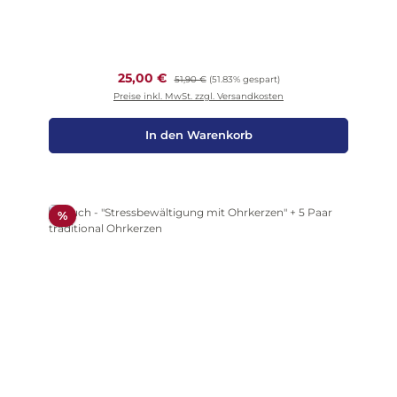
Verkaufspreis:
25,00 €
Regulärer Preis:
51,90 €
(51.83% gespart)
Preise inkl. MwSt. zzgl. Versandkosten
In den Warenkorb
Rabatt
%