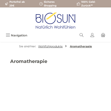
Portofrei ab
Sicheres
100% Geld-
Zum Hauptinhalt springen
25€
Shopping
Zurück**
Navigation
Sie sind hier:
Wohlfühlprodukte
Aromatherapie
Aromatherapie