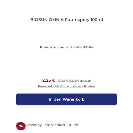
BIOSUN OMNIA Raumspray 100ml
Produktnummer:
DMRSOMNIA
Verkaufspreis:
12,25 €
Regulärer Preis:
13,95 €
(12.19% gespart)
Preise inkl. MwSt. zzgl. Versandkosten
In den Warenkorb
Rabatt
%