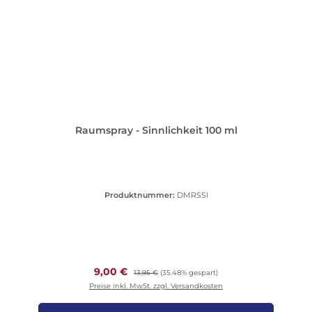
Raumspray - Sinnlichkeit 100 ml
Produktnummer:
DMRSSI
Verkaufspreis:
9,00 €
Regulärer Preis:
13,95 €
(35.48% gespart)
Preise inkl. MwSt. zzgl. Versandkosten