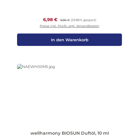
Verkaufspreis:
6,98 €
Regulärer Preis:
9,95 €
(29.85% gespart)
Preise inkl. MwSt. zzgl. Versandkosten
In den Warenkorb
wellharmony BIOSUN Duftöl, 10 ml