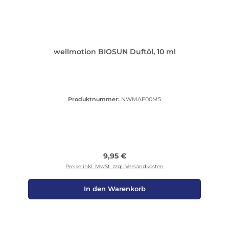
wellmotion BIOSUN Duftöl, 10 ml
Produktnummer:
NWMAE00M5
Regulärer Preis:
9,95 €
Preise inkl. MwSt. zzgl. Versandkosten
In den Warenkorb