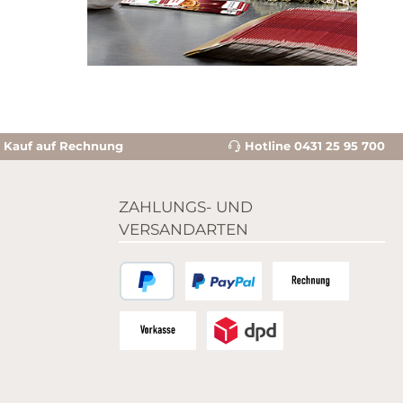
Kauf auf Rechnung
Hotline 0431 25 95 700
ZAHLUNGS- UND
VERSANDARTEN
PayPal
Zahlungsart Pay-Pal Bild
Zahlungsart Rechnun
Zahlungsart Vorkasse - Bild
Versandanbieter DPD - Bild