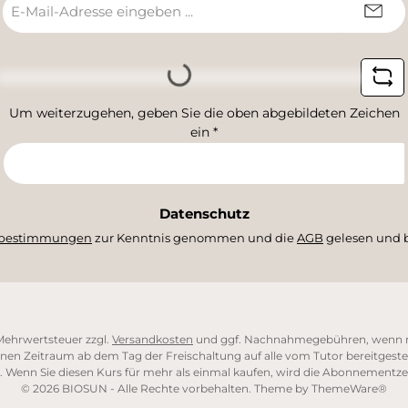
E-
Mail-
Adresse
*
Loading...
Um weiterzugehen, geben Sie die oben abgebildeten Zeichen
ein
*
Datenschutz
zbestimmungen
zur Kenntnis genommen und die
AGB
gelesen und b
. Mehrwertsteuer zzgl.
Versandkosten
und ggf. Nachnahmegebühren, wenn n
nen Zeitraum ab dem Tag der Freischaltung auf alle vom Tutor bereitgestel
. Wenn Sie diesen Kurs für mehr als einmal kaufen, wird die Abonnementzei
© 2026 BIOSUN - Alle Rechte vorbehalten. Theme by
ThemeWare®