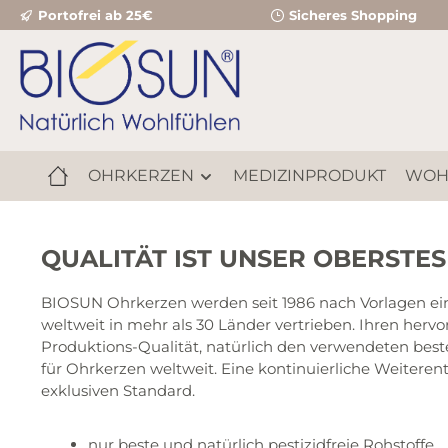
Portofrei ab 25€
Sicheres Shopping
m Hauptinhalt springen
Zur Suche springen
Zur Hauptnavigation springen
OHRKERZEN
MEDIZINPRODUKT
WOH
QUALITÄT IST UNSER OBERSTES
BIOSUN Ohrkerzen werden seit 1986 nach Vorlagen eine
weltweit in mehr als 30 Länder vertrieben. Ihren herv
Produktions-Qualität, natürlich den verwendeten best
für Ohrkerzen weltweit. Eine kontinuierliche Weiter
exklusiven Standard.
nur beste und natürlich pestizidfreie Rohstoffe