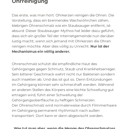
Ohrreinigung
Das erste, was man hört: Ohrkerzen reinigen die Ohren. Die
Vorstellung, dass ein brennendes Wachsröhrchen zähen,
klebrigen Ohrenschmalz wie ein Staubsauger entfernt, ist
absurd. Dieser Staubsauger-Mythos hat leider dazu geführt,
dass sich ein großer Teil der Internetgemeinde nun darüber
lustig macht, wenn sich jemand mit Ohrkerzen die Ohren
reinigen möchte. Aber dies völlig zu Unrecht.
Nur ist der
Mechanismus ein völlig anderer.
Ohrenschmalz schützt die empfindliche Haut des
Gehörganges gegen Schmutz, Staub und Krankheitserreger.
Sein bitterer Geschmack wehrt nicht nur Bakterien sondern
auch Insekten ab. Und das ist gut so. Denn Entzündungen
im Gehörgang können sehr schmerzhaft werden. Während
an anderen Stellen des Körpers eine leichte Schwellung gut
ertragen wird, führt einer Schwellung der
Gehörgangsoberfläuche zu heftigen Schmerzen.
Der Ohrenschmalz wird normalerweise durch Flimmerhaare
im Gehörgang permanent rhythmisch nach außen
transportiert. Dort kann er dann abgewischt werden.
Was tut man aber, wenn die Menge des Ohrenschmalzes