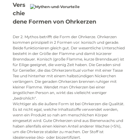
Vers
chie
dene Formen von Ohrkerzen
Der 2. Mythos betrifft die Form der Ohrkerze. Ohrkerzen
kommen prinzipiell in 2 Formen vor: konisch und gerade.
Beide funktionieren gleich gut. Der wesentliche Unterschied
besteht in der Größe der Flamme und damit kürzerer
Brenndauer. Konisch (große Flamme, kurze Brenndauer) ist
für Eilige geeignet, die wenig Zeit haben. Die Geraden sind
für Genießer, die das Ohrkerzenritual vorher mit einer Tasse
Tee und hinterher mit einem halbstündigen Nickerchen
verlängern. Die geraden Ohrkerzen brennen ruhiger mit
kleiner Flamme. Wendet man Ohrkerzen bei einer
ängstlichen Person an, wirkt das vielleicht weniger
„bedrohlich“.
Wichtiger als die äußere Form ist bei Ohrkerzen die Qualität.
Es ist nicht egal, welche Inhaltsstoffe verwendet werden,
wenn ein Produkt so nah am menschlichen Körper
eingesetzt wird. Gute Ohrkerzen sind aus Bienenwachs und
haben allenfalls einen kleinen Anteil anderer Wachse (<5%),
um die Ohrkerze stabiler zu machen. Der Stoff ist
idealerweise öko- oder biozertifiziert.