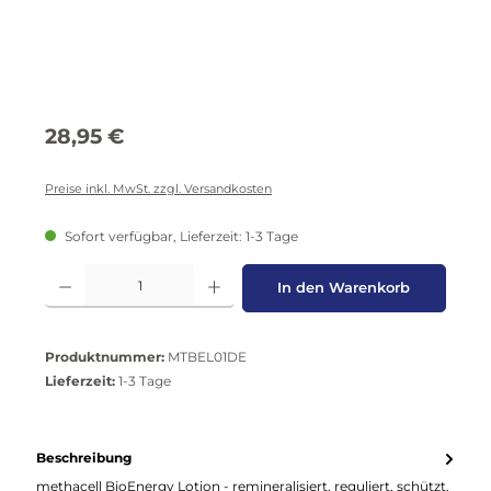
Regulärer Preis:
28,95 €
Preise inkl. MwSt. zzgl. Versandkosten
Sofort verfügbar, Lieferzeit: 1-3 Tage
Produkt Anzahl: Gib den gewünschten Wert ein oder benutze die Schaltflä
In den Warenkorb
Produktnummer:
MTBEL01DE
Lieferzeit:
1-3 Tage
Beschreibung
methacell BioEnergy Lotion - remineralisiert, reguliert, schützt.