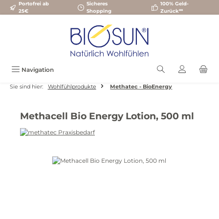
Portofrei ab
Sicheres
100% Geld-
Zum Hauptinhalt springen
25€
Shopping
Zurück**
Navigation
Sie sind hier:
Wohlfühlprodukte
Methatec - BioEnergy
Methacell Bio Energy Lotion, 500 ml
Bildergalerie überspringen