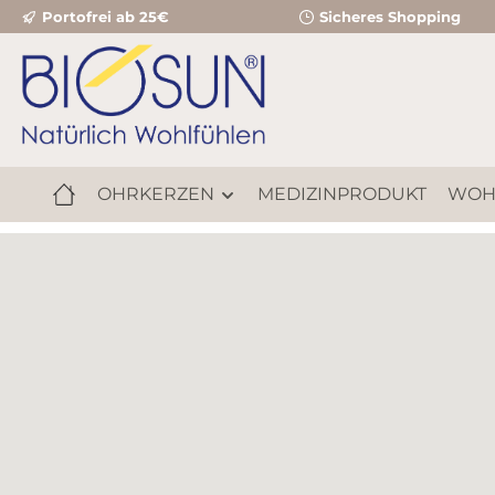
Portofrei ab 25€
Sicheres Shopping
m Hauptinhalt springen
Zur Suche springen
Zur Hauptnavigation springen
OHRKERZEN
MEDIZINPRODUKT
WOH