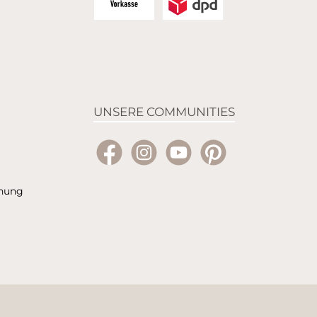
Zahlungsart Vorkasse - Bild
Versandanbieter DPD - Bild
UNSERE COMMUNITIES
Facebook
Instagram
YouTube
Pinterest
hnung