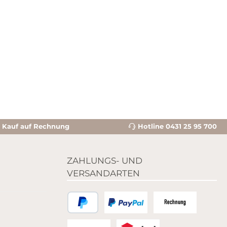
Kauf auf Rechnung
Hotline 0431 25 95 700
ZAHLUNGS- UND
VERSANDARTEN
PayPal
Zahlungsart Pay-Pal Bild
Zahlungsart Rechnun