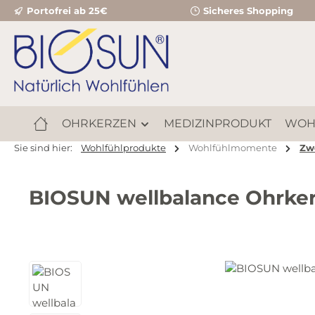
Portofrei ab 25€
Sicheres Shopping
m Hauptinhalt springen
Zur Suche springen
Zur Hauptnavigation springen
OHRKERZEN
MEDIZINPRODUKT
WOH
Sie sind hier:
Wohlfühlprodukte
Wohlfühlmomente
Zw
BIOSUN wellbalance Ohrke
Bildergalerie überspringen