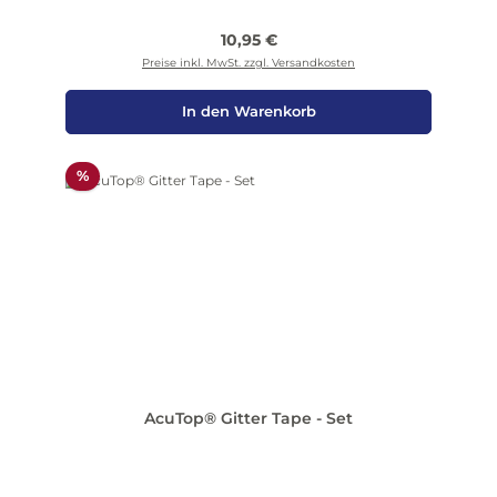
Regulärer Preis:
10,95 €
Preise inkl. MwSt. zzgl. Versandkosten
In den Warenkorb
Rabatt
%
AcuTop® Gitter Tape - Set