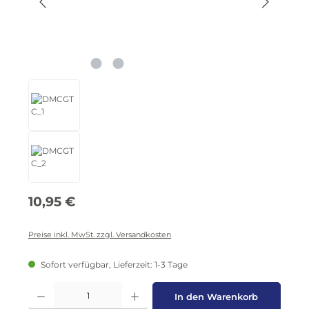
Regulärer Preis:
10,95 €
Preise inkl. MwSt. zzgl. Versandkosten
Sofort verfügbar, Lieferzeit: 1-3 Tage
Produkt Anzahl: Gib den gewünschten Wert ein oder benutze die Schaltflä
In den Warenkorb