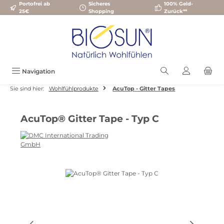
Portofrei ab
Sicheres
100% Geld-
Zum Hauptinhalt springen
25€
Shopping
Zurück**
Navigation
Sie sind hier:
Wohlfühlprodukte
AcuTop - Gitter Tapes
AcuTop® Gitter Tape - Typ C
Bildergalerie überspringen