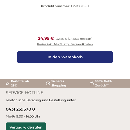
Produktnummer:
DMCGTSET
Verkaufspreis:
24,95 €
Regulärer Preis:
32,85 €
(24.05% gespart)
Preise inkl. MwSt. zzgl. Versandkosten
In den Warenkorb
Portofrei ab
Sicheres
100% Geld-
25€
Shopping
Zurück**
SERVICE-HOTLINE
Telefonische Beratung und Bestellung unter:
0431 259570 0
Mo-Fr 9:00 - 14:00 Uhr
Vertrag widerrufen