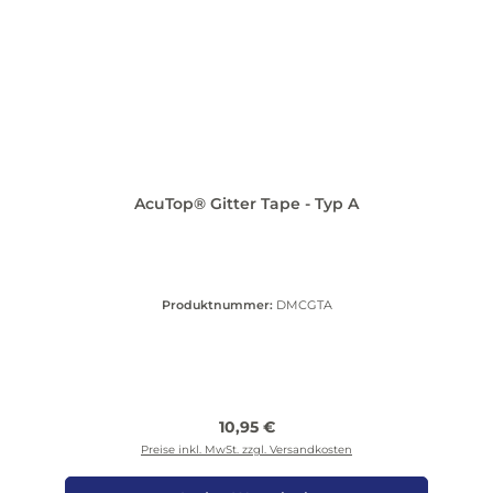
AcuTop® Gitter Tape - Typ A
Produktnummer:
DMCGTA
Regulärer Preis:
10,95 €
Preise inkl. MwSt. zzgl. Versandkosten