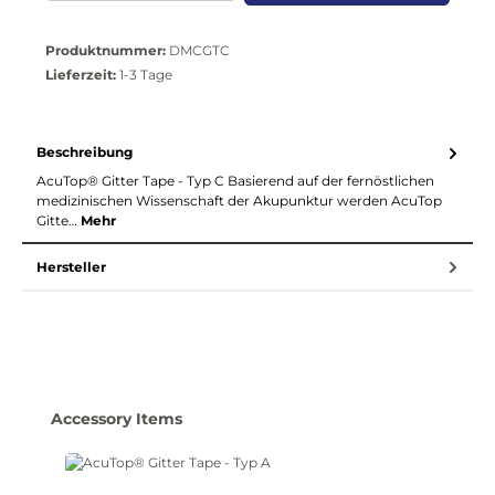
Produktnummer:
DMCGTC
Lieferzeit:
1-3 Tage
Beschreibung
AcuTop® Gitter Tape - Typ C Basierend auf der fernöstlichen
medizinischen Wissenschaft der Akupunktur werden AcuTop
Gitte…
Mehr
Hersteller
Produktgalerie überspringen
Accessory Items