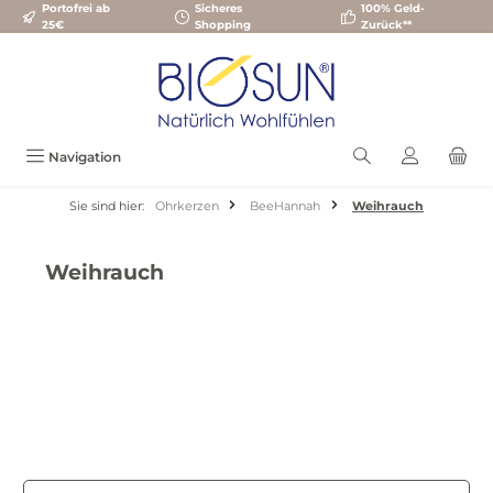
Portofrei ab
Sicheres
100% Geld-
Zum Hauptinhalt springen
25€
Shopping
Zurück**
Navigation
Sie sind hier:
Ohrkerzen
BeeHannah
Weihrauch
Weihrauch