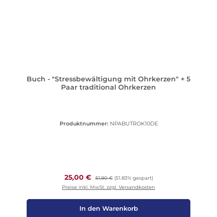
Buch - "Stressbewältigung mit Ohrkerzen" + 5
Paar traditional Ohrkerzen
Produktnummer:
NPABUTROK10DE
Verkaufspreis:
25,00 €
Regulärer Preis:
51,90 €
(51.83% gespart)
Preise inkl. MwSt. zzgl. Versandkosten
In den Warenkorb