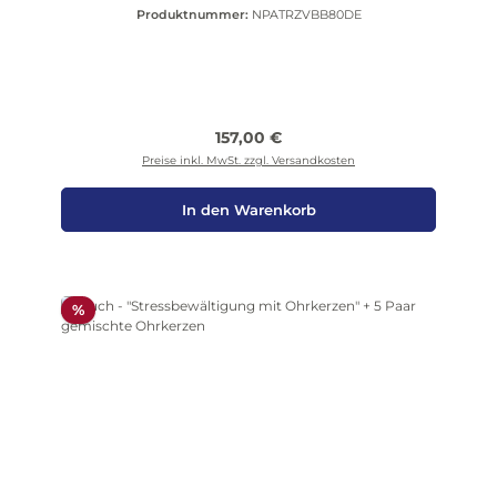
Produktnummer:
NPATRZVBB80DE
Regulärer Preis:
157,00 €
Preise inkl. MwSt. zzgl. Versandkosten
In den Warenkorb
Rabatt
%