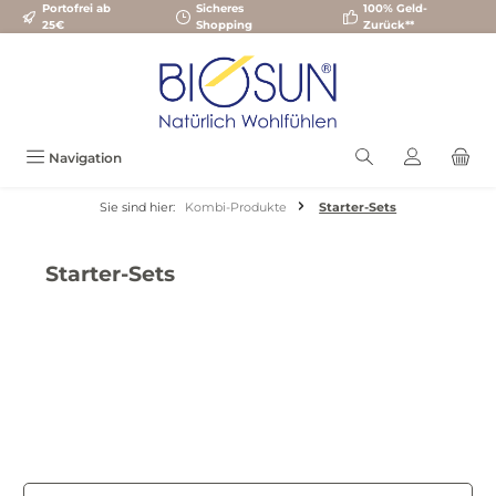
Portofrei ab
Sicheres
100% Geld-
Zum Hauptinhalt springen
25€
Shopping
Zurück**
Navigation
Sie sind hier:
Kombi-Produkte
Starter-Sets
Starter-Sets