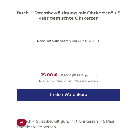
Buch - "Stressbewältigung mit Ohrkerzen" + 5
Paar gemischte Ohrkerzen
Produktnummer:
NPABUMXOK10DE
Verkaufspreis:
25,00 €
Regulärer Preis:
51,90 €
(51.83% gespart)
Preise inkl. MwSt. zzgl. Versandkosten
In den Warenkorb
Rabatt
%