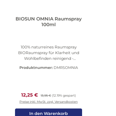
BIOSUN OMNIA Raumspray
100ml
100% naturreines Raumspray
BIORaumspray für Klarheit und
Wohlbefinden reinigend •
erfrischend • belebend Das
Produktnummer:
DMRSOMNIA
Raumspray reinigt die Luft,
erfrischt das Raumklima und lässt
Dich tief und frei atmen.
Komponiert aus natürlichen,
biozertifizierten Ätherischen Ölen
Verkaufspreis:
Regulärer Preis:
12,25 €
13,95 €
(12.19% gespart)
wurde dieser Duft exklusiv für
Preise inkl. MwSt. zzgl. Versandkosten
BIOSUN.Erhältlich als Raumduft
oder in konzentrierter Form als
In den Warenkorb
Essenz für viele