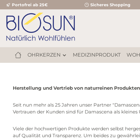
Portofrei ab 25€
Sicheres Shopping
m Hauptinhalt springen
Zur Suche springen
Zur Hauptnavigation springen
OHRKERZEN
MEDIZINPRODUKT
WOH
Herstellung und Vertrieb von naturreinen Produkten
Seit nun mehr als 25 Jahren unser Partner "Damascena"
Vertrauen der Kunden sind für Damascena als kleines
Viele der hochwertigen Produkte werden selbst herge
auf Qualität und Transparenz. Um beides zu gewährle