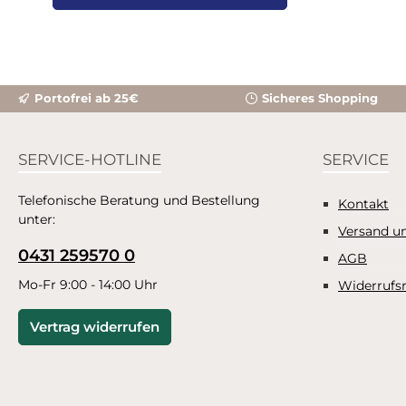
Anwendungsbereiche.
Inhaltsstoffe: Grapefruit, Lavandin,
Zedernholz, Blutorange, Thymian,
Zirbelkiefer u.aDieses Produkt
besteht zu 100% aus naturreinen
Portofrei ab 25€
Sicheres Shopping
Inhaltstoffen und enthält keine
synthetischen Zusätze.Inhalt: 100
ml eltauglich
SERVICE-HOTLINE
SERVICE
Telefonische Beratung und Bestellung
Kontakt
unter:
Versand u
0431 259570 0
AGB
Mo-Fr 9:00 - 14:00 Uhr
Widerrufs
Vertrag widerrufen