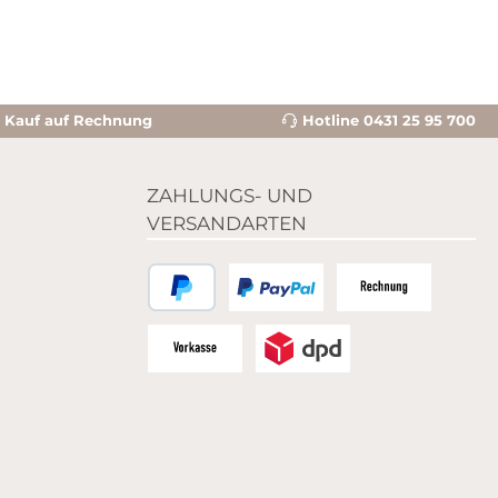
Kauf auf Rechnung
Hotline 0431 25 95 700
ZAHLUNGS- UND
VERSANDARTEN
PayPal
Zahlungsart Pay-Pal Bild
Zahlungsart Rechnun
Zahlungsart Vorkasse - Bild
Versandanbieter DPD - Bild