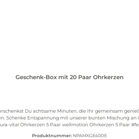
Geschenk-Box mit 20 Paar Ohrkerzen
erschenkst Du achtsame Minuten, die Ihr gemeinsam genieß
n. Schenke Entspannung mit unserer bunten Mischung an O
ura-vital Ohrkerzen 5 Paar wellmotion Ohrkerzen 5 Paar #
eite von Kindern aufbewahren. Ohrkerzen kühl und trocken 
Produktnummer:
NPAMXGE40DE