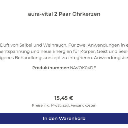
aura-vital 2 Paar Ohrkerzen
 Duft von Salbei und Weihrauch. Für zwei Anwendungen in ei
fenentspannung und neue Energien für Körper, Geist und Seel
ungskonzept zu integrieren. Anwendungsbereiche: Tiefenentspannung Energy-Feed
eit hergestellt. Bio-
Produktnummer:
NAVOK04DE
Qualität ist unser oberstes Ziel.
Regulärer Preis:
15,45 €
Preise inkl. MwSt. zzgl. Versandkosten
In den Warenkorb