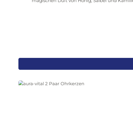
magischen Duft von Honig, Salbei und Kamill
Entspannung fallen. Unsere Ohrkerzen werden in l
Natürlich in Produkt und Verpackung. Die umlauf
sichere Anwendung.Vertraue auf höchste Quali