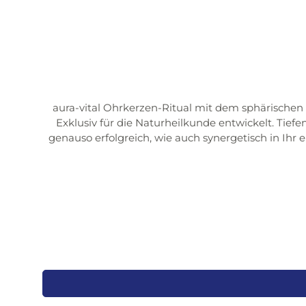
aura-vital Ohrkerzen-Ritual mit dem sphärischen
Exklusiv für die Naturheilkunde entwickelt. Tie
genauso erfolgreich, wie auch synergetisch in Ihr eigenes Behandl
Stress-Unit Geführte Meditationen Aura-Kompensation Natürlich natürlichOhrkerzen werden für Dich noch heute in liebevoller Handarb