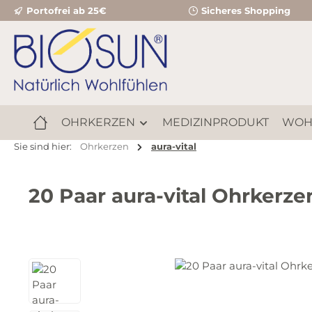
Portofrei ab 25€
Sicheres Shopping
m Hauptinhalt springen
Zur Suche springen
Zur Hauptnavigation springen
OHRKERZEN
MEDIZINPRODUKT
WOH
Sie sind hier:
Ohrkerzen
aura-vital
20 Paar aura-vital Ohrkerz
Bildergalerie überspringen