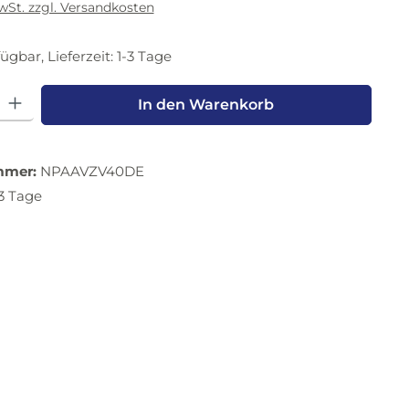
MwSt. zzgl. Versandkosten
ügbar, Lieferzeit: 1-3 Tage
l: Gib den gewünschten Wert ein oder benutze die Schaltfläche
In den Warenkorb
mmer:
NPAAVZV40DE
-3 Tage