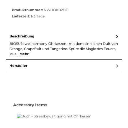
Produktnummer:
NWHOK02DE
Lieferzeit:
1-3 Tage
Beschreibung
BIOSUN wellharmony Ohrkerzen –mit dem sinnlichen Duft von
Orange, Grapefruit und Tangerine. Spüre die Magie des Feuers,
laus…
Mehr
Hersteller
Produktgalerie überspringen
Accessory Items