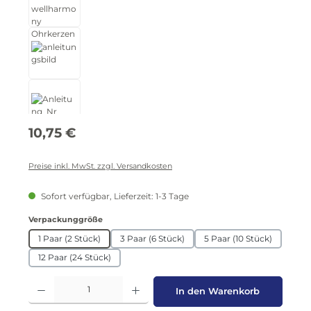
Regulärer Preis:
10,75 €
Preise inkl. MwSt. zzgl. Versandkosten
Sofort verfügbar, Lieferzeit: 1-3 Tage
auswählen
Verpackunggröße
1 Paar (2 Stück)
3 Paar (6 Stück)
5 Paar (10 Stück)
12 Paar (24 Stück)
Produkt Anzahl: Gib den gewünschten Wert ein oder benutze die Schaltflä
In den Warenkorb