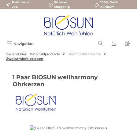
Portofrei ab
Sicheres
100% Geld-
Zum Hauptinhalt springen
25€
Shopping
Zurück**
Navigation
Sie sind hier:
Wohlfühlprodukte
Wohlfühlmomente
Zweisamkeit erleben
1 Paar BIOSUN wellharmony
Ohrkerzen
Bildergalerie überspringen