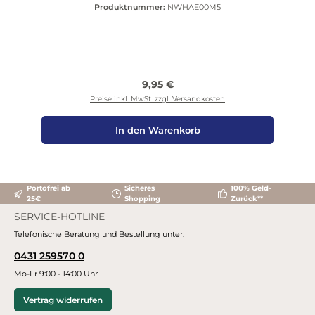
Produktnummer:
NWHAE00M5
Regulärer Preis:
9,95 €
Preise inkl. MwSt. zzgl. Versandkosten
In den Warenkorb
Portofrei ab
Sicheres
100% Geld-
25€
Shopping
Zurück**
SERVICE-HOTLINE
Telefonische Beratung und Bestellung unter:
0431 259570 0
Mo-Fr 9:00 - 14:00 Uhr
Vertrag widerrufen